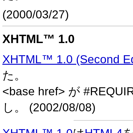
(
2000/03/27
)
XHTML™ 1.0
XHTML™ 1.0 (Second Edi
た。
<base href> が #R
し。 (
2002/08/08
)