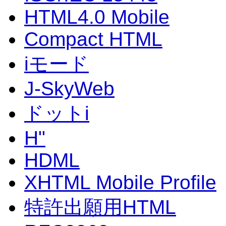
HTML4.0 Mobile
Compact HTML
iモード
J-SkyWeb
ドットi
H"
HDML
XHTML Mobile Profile
特許出願用HTML