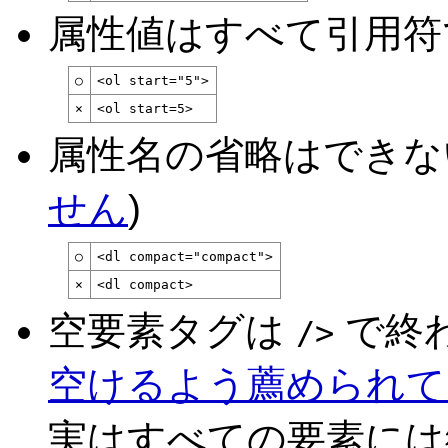
属性値はすべて引用符
○
<ol start="5">
×
<ol start=5>
属性名の省略はできな
せん
)
○
<dl compact="compact">
×
<dl compact>
空要素タグは
で終わ
/>
空けるよう薦められて
実はすべての要素には