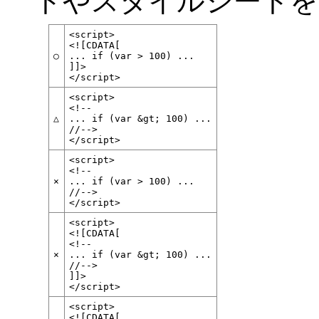
トやスタイルシートを
<script>
<![CDATA[
○
... if (var > 100) ...
]]>
</script>
<script>
<!--
△
... if (var &gt; 100) ...
//-->
</script>
<script>
<!--
×
... if (var > 100) ...
//-->
</script>
<script>
<![CDATA[
<!--
×
... if (var &gt; 100) ...
//-->
]]>
</script>
<script>
<![CDATA[