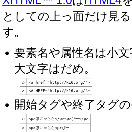
XHTML™ 1.0
は
HTML4
としての上っ面だけ見る
す。
要素名や属性名は小文
大文字はだめ。
○
<a href="http://k16.org/">
×
<A HREF="http://k16.org/">
開始タグや終了タグの
○
<p>ほにゃらら</p><p>ぴー</p>
×
<p>ほにゃらら<p>ぴー