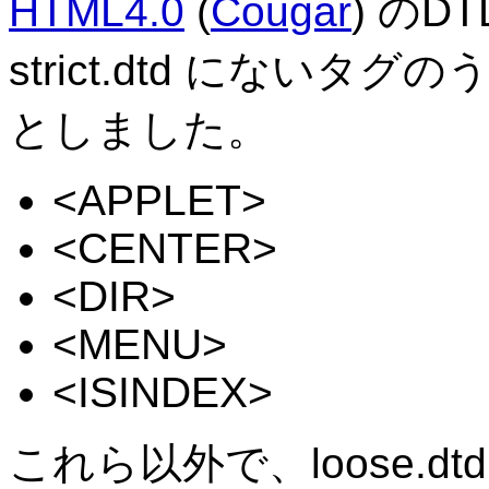
HTML4.0
(
Cougar
) のDT
strict.dtd にない
としました。
<APPLET>
<CENTER>
<DIR>
<MENU>
<ISINDEX>
これら以外で、loose.dtd 