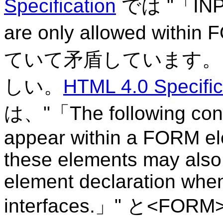
Specification
では "
IN
are only allowed within
ていて矛盾しています。
しい。
HTML 4.0 Specific
は、"
The following con
appear within a FORM el
these elements may also
element declaration when
interfaces.
" と<FO