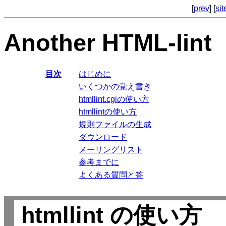
[
prev
] [
si
Another HTML-lint
目次
はじめに
いくつかの覚え書き
htmllint.cgiの使い方
htmllintの使い方
規則ファイルの生成
ダウンロード
メーリングリスト
参考までに
よくある質問と答
htmllint の使い方