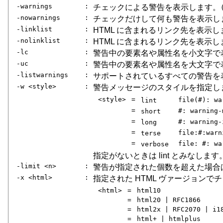
-warnings
:
チェックによる警告を表示します。
-nowarnings
:
チェックだけして何も警告を表示し
-linklist
:
HTML に含まれるリンク先を表示し
-nolinklist
:
HTML に含まれるリンク先を表示し
-lc
:
警告中の要素名や属性名を小文字で
-uc
:
警告中の要素名や属性名を大文字で表
-listwarnings
:
サポートされているすべての警告を
-w <style>
:
警告メッセージのスタイルを指定しま
<style>
=
file(#): wa
lint
=
#: warning-
short
=
#: warning-
long
=
file:#:warn
terse
=
file: #: wa
verbose
指定がないときは lint とみなします
-limit <n>
:
警告が指定された個数を超えた場合
-x <html>
:
指定された HTML ヴァージョンで
<html>
=
html10
=
html20 | RFC1866
=
html2x | RFC2070 | i1
=
html+ | htmlplus