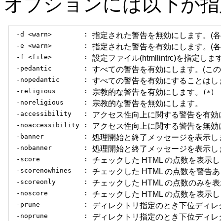
オプションには以下が指
-d <warn>
:
指定された警告を無効にします。(各警告
-e <warn>
:
指定された警告を有効にします。(各警告
-f <file>
:
設定ファイル(htmllintrc)を指定しま
-pedantic
:
すべての警告を有効にします。(このとき
-nopedantic
:
すべての警告を有効にすることはし
-religious
:
宗教的な警告を有効にします。
(*)
-noreligious
:
宗教的な警告を無効にします。
-accessibility
:
アクセス性向上に関する警告を有効
-noaccessibility
:
アクセス性向上に関する警告を無効
-banner
:
処理開始と終了メッセージを表示し
-nobanner
:
処理開始と終了メッセージを表示し
-score
:
チェックした HTML の点数を表示
-scorenowhines
:
チェックした HTML の点数を警
-scoreonly
:
チェックした HTML の点数のみを
-noscore
:
チェックした HTML の点数を表示
-prune
:
ディレクトリ指定のとき下位ディレ
-noprune
:
ディレクトリ指定のとき下位ディレ