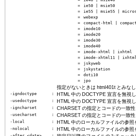
=
ie50 | msie50
=
ie55 | msie55 | micro
=
webexp
=
compact-html | compac
=
imode10
=
imode20
=
imode30
=
imode40
=
imode-xhtml | ixhtml
=
imode-xhtml11 | ixhtm
=
jskyweb
=
jskystation
=
doti10
=
jpo
指定がないときは html401t とみな
-igndoctype
:
HTML 中の DOCTYPE 宣言を無視
-usedoctype
:
HTML 中の DOCTYPE 宣言を無
-igncharset
:
CHARSET の指定とコードの一致
-usecharset
:
CHARSET の指定とコードの一致
-local
:
HTML 中のローカルファイルの参
-nolocal
:
HTML 中のローカルファイルの参
-after <date>
: