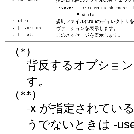
指定日以降のファイルのみチェック
<date>
=
YYYY-MM-DD-hh-mm-ss
=
@file
-r <dir>
:
規則ファイル(*.rul)のディレクトリ
-v | -version
:
ヴァージョンを表示します。
-u | -help
:
このメッセージを表示します。
(*)
背反するオプション
す。
(**)
-x が指定されているとき
うでないときは -use