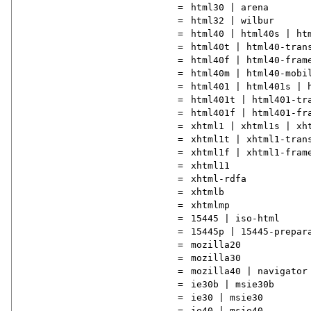
=
html30 | arena
=
html32 | wilbur
=
html40 | html40s | ht
=
html40t | html40-tran
=
html40f | html40-fram
=
html40m | html40-mobi
=
html401 | html401s | 
=
html401t | html401-tr
=
html401f | html401-fr
=
xhtml1 | xhtml1s | xh
=
xhtml1t | xhtml1-tran
=
xhtml1f | xhtml1-fram
=
xhtml11
=
xhtml-rdfa
=
xhtmlb
=
xhtmlmp
=
15445 | iso-html
=
15445p | 15445-prepar
=
mozilla20
=
mozilla30
=
mozilla40 | navigator
=
ie30b | msie30b
=
ie30 | msie30
=
ie40 | msie40